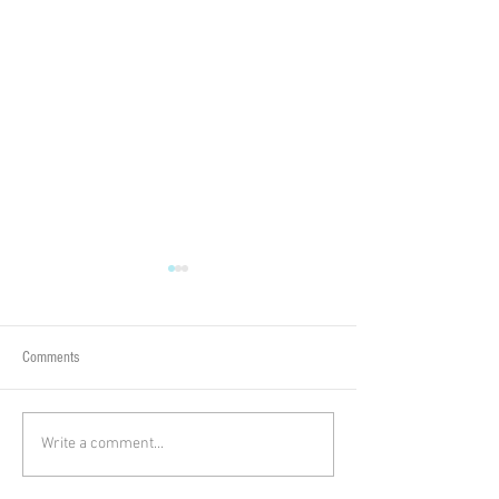
Comments
Write a comment...
【清涼消暑密技】毛孩中
步入冬天，養狗
暑、熱衰竭的預防對策！
道要注意哪些方