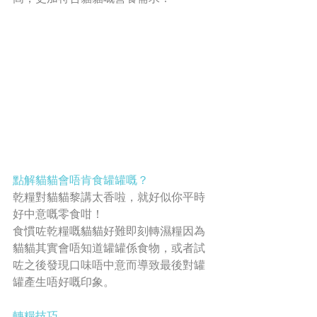
點解貓貓會唔肯食罐罐嘅？
乾糧對貓貓黎講太香啦，就好似你平時
好中意嘅零食咁！
食慣咗乾糧嘅貓貓好難即刻轉濕糧因為
貓貓其實會唔知道罐罐係食物，或者試
咗之後發現口味唔中意而導致最後對罐
罐產生唔好嘅印象。
轉糧技巧