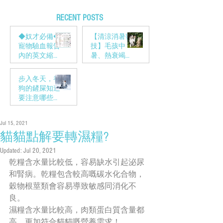
RECENT POSTS
◆奴才必備◆
【清涼消暑密
寵物驗血報告
技】毛孩中
內的英文縮寫
暑、熱衰竭的
到底在說什麼
預防對策！
呢?
步入冬天，養
狗的鏟屎知道
要注意哪些方
面嗎？
Jul 15, 2021
貓貓點解要轉濕糧?
Updated:
Jul 20, 2021
乾糧含水量比較低，容易缺水引起泌尿
和腎病。乾糧包含較高嘅碳水化合物，
穀物根莖類會容易導致敏感同消化不
良。
濕糧含水量比較高，肉類蛋白質含量都
高，更加符合貓貓嘅營養需求！