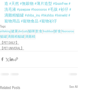
造
#天然
#無穀物
#薄片造型
#GrainFree
#
洗毛液
#pawpaw
#hoorooroo
#毛孩
#衫仔
#
滴雞精貓罐
#shiba_inu
#hkshiba
#livinwild
#
寵物用品
#寵物食品
#寵物衫仔
Tags:
eliteking
健康
diet
cats
貓咪
飲食
freshfood
鮮食
Hoorooroo
貓罐
滴雞精貓罐
滴雞精
【PET DAILY】
【PET UNIVERAL】
See All
Related Posts