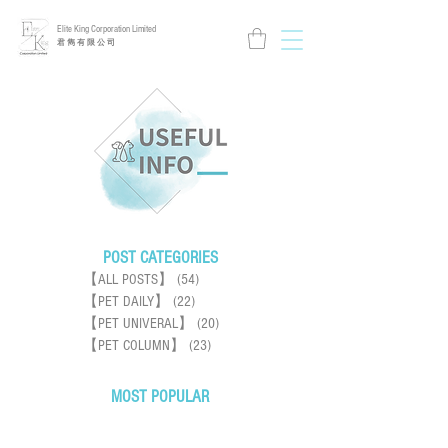
Elite King Corporation Limited
​君 雋 有 限 公 司
POST CATEGORIES
【ALL POSTS】
(54)
54 posts
【PET DAILY】
(22)
22 posts
【PET UNIVERAL】
(20)
20 posts
【PET COLUMN】
(23)
23 posts
MOST POPULAR