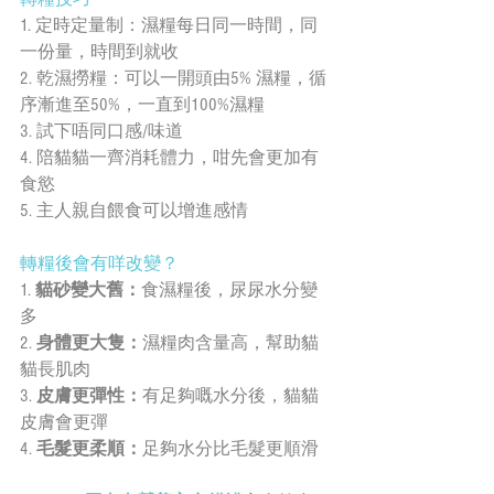
1. 定時定量制：濕糧每日同一時間，同
一份量，時間到就收
2. 乾濕撈糧：可以一開頭由5% 濕糧，循
序漸進至50%，一直到100%濕糧
3. 試下唔同口感/味道
4. 陪貓貓一齊消耗體力，咁先會更加有
食慾
5. 主人親自餵食可以增進感情
轉糧後會有咩改變？
1. 
貓砂變大舊：
食濕糧後，尿尿水分變
多
2. 
身體更大隻：
濕糧肉含量高，幫助貓
貓長肌肉
3. 
皮膚更彈性：
有足夠嘅水分後，貓貓
皮膚會更彈
4. 
毛髮更柔順：
足夠水分比毛髮更順滑