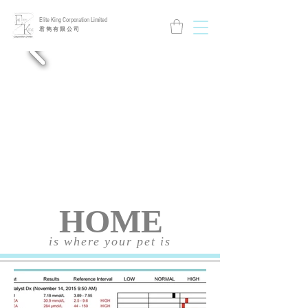
Elite King Corporation Limited
​君 雋 有 限 公 司
HOME
is where your pet is