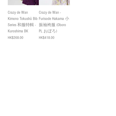
Crazy de Wan
Crazy de Wan -
Kimono Tokushū Bib
Furisode Hakama 小
Series 和服特輯 -
振袖袴服 (Oboro
Kuroshima BK
PL おぼろ)
Price
Price
HK$268.00
HK$418.00
ADD TO CART
ADD TO CART
新品
Crazy de Wan -
Kimono Tokushū Bib
Series 和服特輯
(Shōwa Meido 昭和