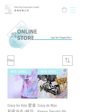
Elite King Corporation Limited
​君 雋 有 限 公 司
Filter
NEW ARRIVAL
NEW ARRIVAL
Crazy for Kids 嬰童
Crazy de Wan
和風浴衣 (桃花-
Kimono Tokushū Bib