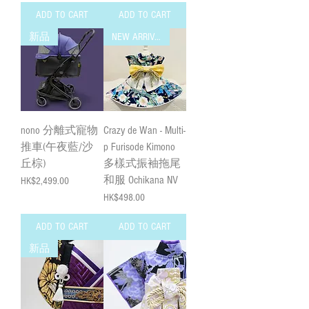
ADD TO CART
ADD TO CART
新品
NEW ARRIVAL
nono 分離式寵物
Crazy de Wan - Multi-
推車(午夜藍/沙
p Furisode Kimono
丘棕)
多樣式振袖拖尾
和服 Ochikana NV
Price
HK$2,499.00
Price
HK$498.00
ADD TO CART
ADD TO CART
新品