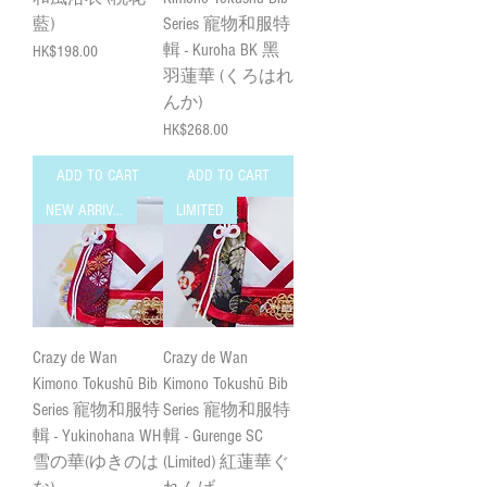
藍)
Series 寵物和服特
輯 - Kuroha BK 黑
Price
HK$198.00
羽蓮華 (くろはれ
んか)
Price
HK$268.00
ADD TO CART
ADD TO CART
NEW ARRIVAL
LIMITED
Crazy de Wan
Crazy de Wan
Kimono Tokushū Bib
Kimono Tokushū Bib
Series 寵物和服特
Series 寵物和服特
輯 - Yukinohana WH
輯 - Gurenge SC
雪の華(ゆきのは
(Limited) 紅蓮華ぐ