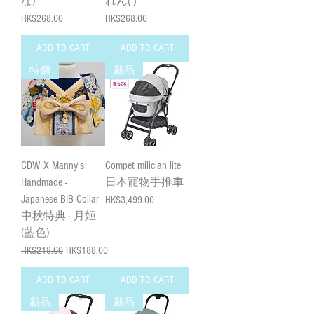
な)
れんげ
Price
Price
HK$268.00
HK$268.00
ADD TO CART
ADD TO CART
特價
新品
CDW X Manny's
Compet miliclan lite
Handmade -
日本寵物手推車
Japanese BIB Collar
Price
HK$3,499.00
中秋特典 · 月姬
(藍色)
Regular Price
Sale Price
HK$218.00
HK$188.00
ADD TO CART
ADD TO CART
新品
新品