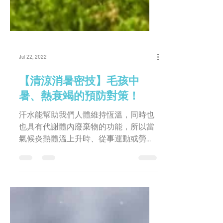
Jul 22, 2022
【清涼消暑密技】毛孩中
暑、熱衰竭的預防對策！
汗水能幫助我們人體維持恆溫，同時也
也具有代謝體內廢棄物的功能，所以當
氣候炎熱體溫上升時、從事運動或勞動
工作、甚至是因體虛而盜汗、受驚嚇而
流冷汗，都是由於我們人類的身體約分