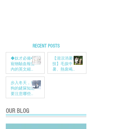
RECENT POSTS
◆奴才必備◆
【清涼消暑密
寵物驗血報告
技】毛孩中
內的英文縮寫
暑、熱衰竭的
到底在說什麼
預防對策！
呢?
步入冬天，養
狗的鏟屎知道
要注意哪些方
面嗎？
OUR BLOG