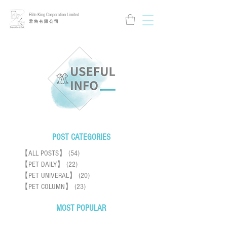
Elite King Corporation Limited
​君 雋 有 限 公 司
POST CATEGORIES
【ALL POSTS】
(54)
54 posts
【PET DAILY】
(22)
22 posts
【PET UNIVERAL】
(20)
20 posts
【PET COLUMN】
(23)
23 posts
MOST POPULAR