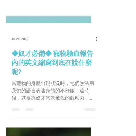
Jul 25, 2022
◆奴才必備◆ 寵物驗血報告
內的英文縮寫到底在說什麼
呢?
當寵物的身體出現狀況時，牠們無法用
我們的語言表達身體的不舒服；這時
候，就要靠奴才爸媽敏銳的觀察力，以
及專業的獸醫師利用健康檢查來判別小
寶貝的異常狀態。 健康檢查包括了很多