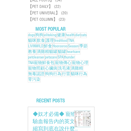
【ALL POSTS】
(54)
54 posts
【PET DAILY】
(22)
22 posts
【PET UNIVERAL】
(20)
20 posts
【PET COLUMN】
(23)
23 posts
MOST POPULAR
dogs
狗狗
eliteking
健康
health
diet
cats
貓咪
飲食
護理
freshfood
TNA
LIVINWILD
鮮食
Hoorooroo
Season
季節
教養
滴雞精貓罐
貓罐
heartcare
petcleanser
petscare
SPA
thunder
TNA寵物鮮食包
寵物傳心
寵物心理
寵物照顧
心臟病
洗毛液
滴雞精
無毒認證
狗狗行為
行雷
貓咪行為
零污染
RECENT POSTS
◆奴才必備◆ 寵物
驗血報告內的英文
縮寫到底在說什麼