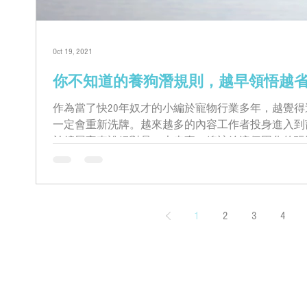
Oct 19, 2021
你不知道的養狗潛規則，越早領悟越
作為當了快20年奴才的小編於寵物行業多年，越覺
一定會重新洗牌。越來越多的內容工作者投身進入到
於鏟屎官來說絕對是一大幸事，總該給這個固化的玩
1
2
3
4