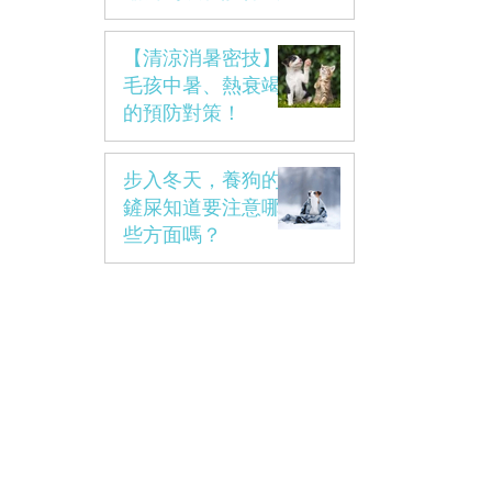
呢?
【清涼消暑密技】
毛孩中暑、熱衰竭
的預防對策！
步入冬天，養狗的
鏟屎知道要注意哪
些方面嗎？