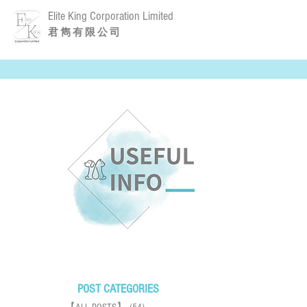
Elite King Corporation Limited
​君 雋 有 限 公 司
POST CATEGORIES