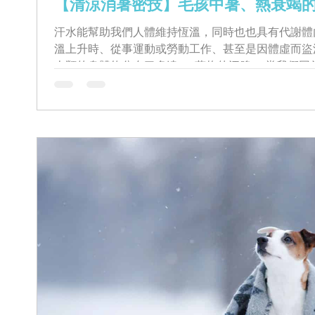
【清涼消暑密技】毛孩中暑、熱衰竭
汗水能幫助我們人體維持恆溫，同時也也具有代謝體
溫上升時、從事運動或勞動工作、甚至是因體虛而盜
人類的身體約分布了多達200萬條的汗腺。 當我們
健康時，汗水會以水份包覆肌膚，接著...