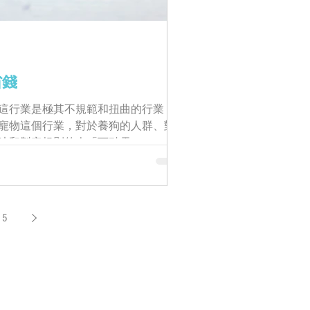
省錢
得這行業是極其不規範和扭曲的行業，
寵物這個行業，對於養狗的人群、對
法和製定規則的人「下點雪」。
5